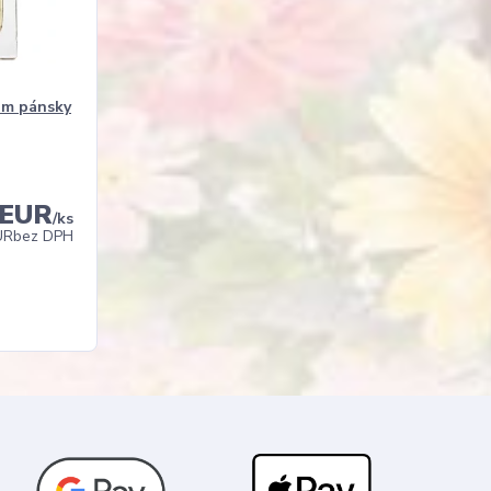
um pánsky
 EUR
/
ks
UR
bez DPH