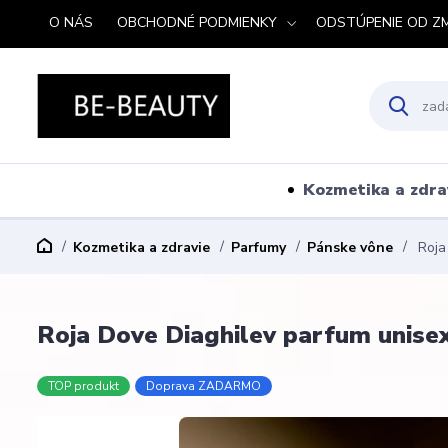
O NÁS
OBCHODNÉ PODMIENKY
ODSTÚPENIE OD Z
Kozmetika a zdra
Kozmetika a zdravie
Parfumy
Pánske vône
Roja
Roja Dove Diaghilev parfum unise
TOP produkt
Doprava ZADARMO