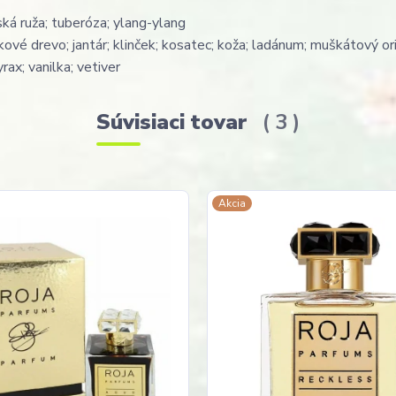
yská ruža; tuberóza; ylang-ylang
ové drevo; jantár; klinček; kosatec; koža; ladánum; muškátový or
rax; vanilka; vetiver
Súvisiaci tovar
3
Akcia