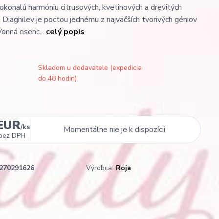
okonalú harmóniu citrusových, kvetinových a drevitých
 Diaghilev je poctou jednému z najväčších tvorivých géniov
Vonná esenc...
celý popis
Skladom u dodavatele (expedicia
do 48 hodin)
 EUR
/
ks
Momentálne nie je k dispozícii
bez DPH
270291626
Výrobca:
Roja