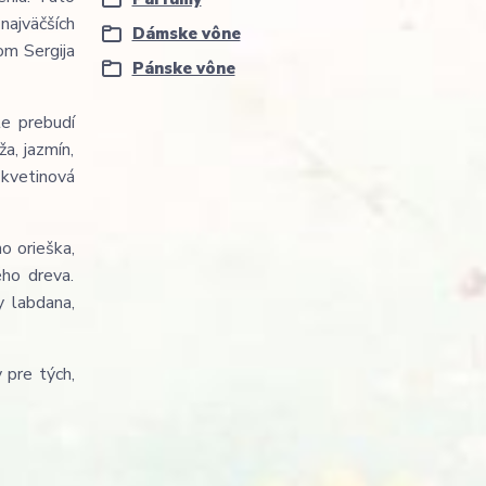
najväčších
Dámske vône
om Sergija
Pánske vône
te prebudí
a, jazmín,
 kvetinová
o orieška,
ého dreva.
y labdana,
 pre tých,