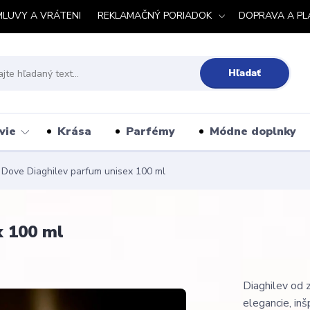
MLUVY A VRÁTENI
REKLAMAČNÝ PORIADOK
DOPRAVA A PL
Hľadať
vie
Krása
Parfémy
Módne doplnky
 Dove Diaghilev parfum unisex 100 ml
x 100 ml
Diaghilev od z
elegancie, in