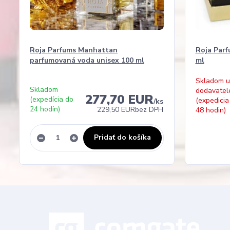
Roja Parfums Manhattan
Roja Parf
parfumovaná voda unisex 100 ml
ml
Skladom u
Skladom
dodavatel
277,70 EUR
(expedícia do
(expedicia
/
ks
24 hodín)
229,50 EUR
bez DPH
48 hodin)
Pridať do košíka