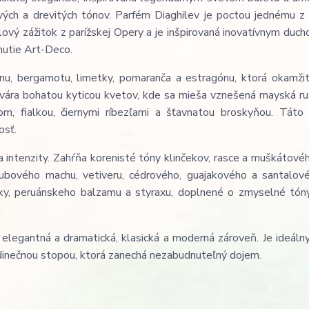
vých a drevitých tónov. Parfém Diaghilev je poctou jednému z 
ový zážitok z parížskej Opery a je inšpirovaná inovatívnym duch
hnutie Art-Deco.
nu, bergamotu, limetky, pomaranča a estragónu, ktorá okamži
vára bohatou kyticou kvetov, kde sa mieša vznešená mayská ruž
m, fialkou, čiernymi ríbezľami a šťavnatou broskyňou. Táto
osť.
intenzity. Zahŕňa korenisté tóny klinčekov, rasce a muškátovéh
dubového machu, vetiveru, cédrového, guajakového a santalov
ilky, peruánskeho balzamu a styraxu, doplnené o zmyselné tón
elegantná a dramatická, klasická a moderná zároveň. Je ideálny
edinečnou stopou, ktorá zanechá nezabudnuteľný dojem.