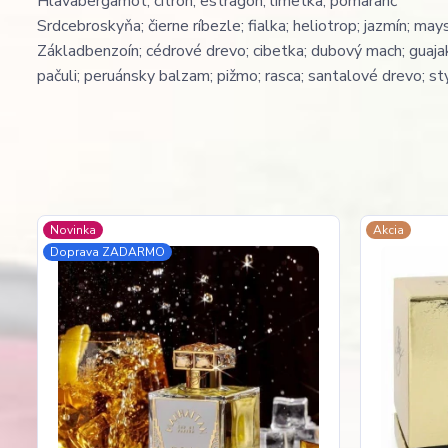
Hlava
bergamot; citrón; estragón; limetka; pomaranč
Srdce
broskyňa; čierne ríbezle; fialka; heliotrop; jazmín; ma
Základ
benzoín; cédrové drevo; cibetka; dubový mach; guajak
pačuli; peruánsky balzam; pižmo; rasca; santalové drevo; sty
Novinka
Akcia
Doprava ZADARMO