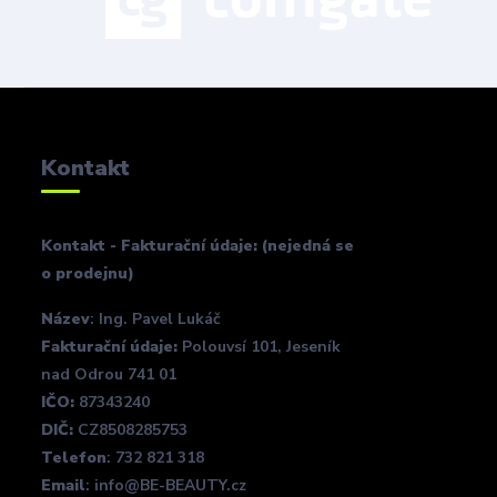
Kontakt
Kontakt - Fakturační údaje: (nejedná se
o prodejnu)
Název
: Ing. Pavel Lukáč
Fakturační údaje:
Polouvsí 101, Jeseník
nad Odrou 741 01
IČO:
87343240
DIČ:
CZ8508285753
Telefon
: 732 821 318
Email
: info@BE-BEAUTY.cz