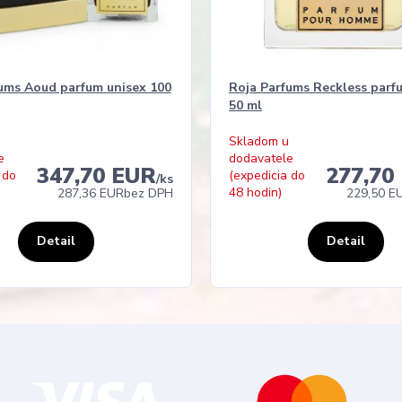
ums Aoud parfum unisex 100
Roja Parfums Reckless parf
50 ml
Skladom u
e
dodavatele
347,70 EUR
277,70
 do
(expedicia do
/
ks
48 hodin)
287,36 EUR
bez DPH
229,50 E
Detail
Detail