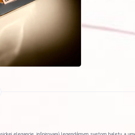
lasickej elegancie, inšpirovanú legendárnym svetom baletu a um