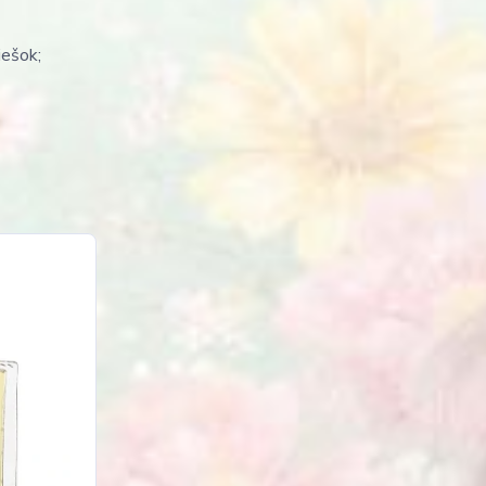
iešok;