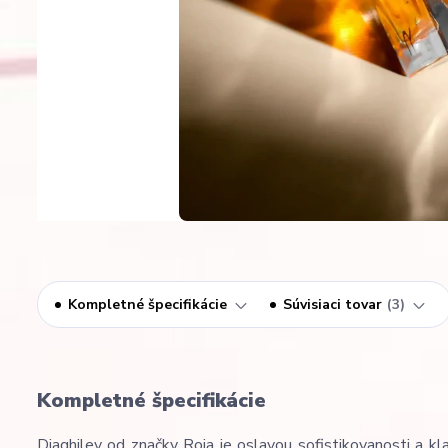
Kompletné špecifikácie
Súvisiaci tovar
3
Kompletné špecifikácie
Diaghilev od značky Roja je oslavou sofistikovanosti a k