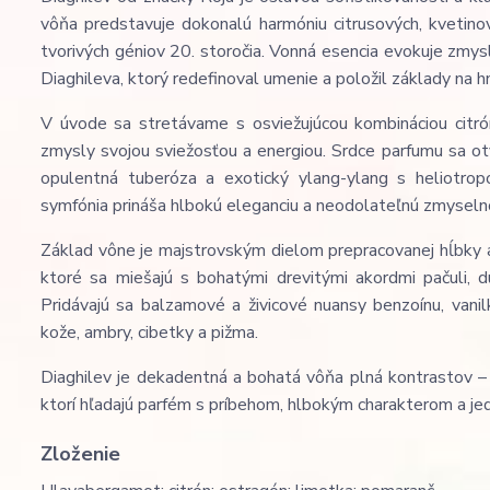
vôňa predstavuje dokonalú harmóniu citrusových, kvetino
tvorivých géniov 20. storočia. Vonná esencia evokuje zmysl
Diaghileva, ktorý redefinoval umenie a položil základy na 
V úvode sa stretávame s osviežujúcou kombináciou citró
zmysly svojou sviežosťou a energiou. Srdce parfumu sa ot
opulentná tuberóza a exotický ylang-ylang s heliotropo
symfónia prináša hlbokú eleganciu a neodolateľnú zmyseln
Základ vône je majstrovským dielom prepracovanej hĺbky a 
ktoré sa miešajú s bohatými drevitými akordmi pačuli, 
Pridávajú sa balzamové a živicové nuansy benzoínu, van
kože, ambry, cibetky a pižma.
Diaghilev je dekadentná a bohatá vôňa plná kontrastov – 
ktorí hľadajú parfém s príbehom, hlbokým charakterom a j
Zloženie