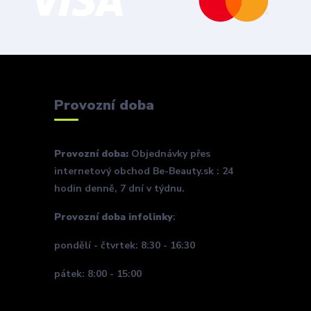
Provozní doba
Provozní doba:
Objednávky přes
internetový obchod Be-Beauty.sk : 24
hodin denně, 7 dní v týdnu.
Provozní doba infolinky
:
pondělí - čtvrtek: 8:30 - 16:30
pátek: 8:00 - 15:00