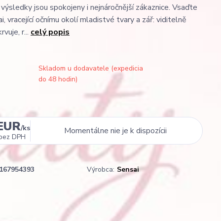
 výsledky jsou spokojeny i nejnáročnější zákaznice. Vsaďte
, vracející očnímu okolí mladistvé tvary a zář: viditelně
vuje, r...
celý popis
Skladom u dodavatele (expedicia
do 48 hodin)
 EUR
/
ks
Momentálne nie je k dispozícii
bez DPH
167954393
Výrobca:
Sensai