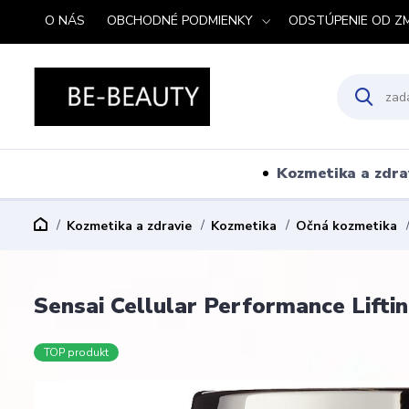
O NÁS
OBCHODNÉ PODMIENKY
ODSTÚPENIE OD Z
Kozmetika a zdra
Kozmetika a zdravie
Kozmetika
Očná kozmetika
Sensai Cellular Performance Lifti
TOP produkt