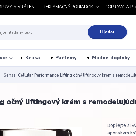
MLUVY A VRÁTENI
REKLAMAČNÝ PORIADOK
DOPRAVA A PL
Hľadať
vie
Krása
Parfémy
Módne doplnky
Sensai Cellular Performance Lifting očný liftingový krém s remodelu
ng očný liftingový krém s remodelujúc
Dopřejte si v
japonským kr