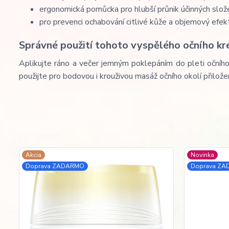
ergonomická pomůcka pro hlubší průnik účinných slož
pro prevenci ochabování citlivé kůže a objemový efekt
Správné použití tohoto vyspělého očního kr
Aplikujte ráno a večer jemným poklepáním do pleti očního
použijte pro bodovou i krouživou masáž očního okolí přil
Akcia
Novinka
Doprava ZADARMO
Doprava Z