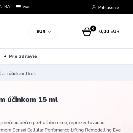
ATBA
Viac
Prihlásenie
0
0,00 EUR
EUR
Pre zdravie
júcim účinkom 15 ml
im účinkom 15 ml
ýjimečnou péči o pleť očního okolí, reprezentovanou
émem Sensai Cellular Perfomance Lifting Remodelling Eye