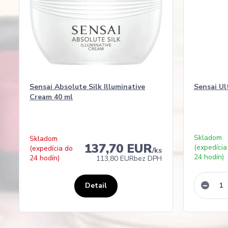
Sensai Absolute Silk Illuminative
Sensai Ul
Cream 40 ml
Skladom
Skladom
137,70 EUR
(expedícia
(expedícia do
/
ks
24 hodín)
24 hodín)
113,80 EUR
bez DPH
Detail