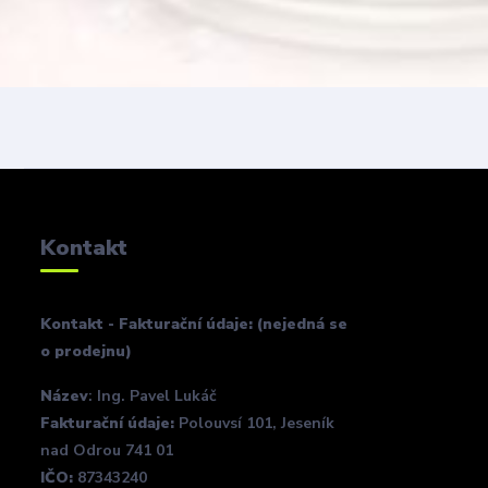
Kontakt
Kontakt - Fakturační údaje: (nejedná se
o prodejnu)
Název
: Ing. Pavel Lukáč
Fakturační údaje:
Polouvsí 101, Jeseník
nad Odrou 741 01
IČO:
87343240