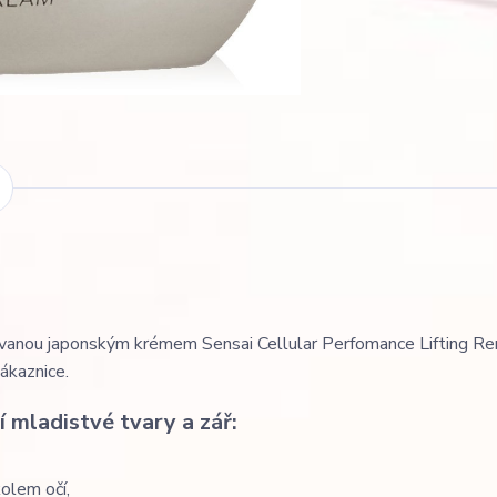
ntovanou japonským krémem Sensai Cellular Perfomance Lifting R
ákaznice.
í mladistvé tvary a zář:
kolem očí,