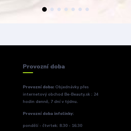
Provozní doba
Provozní doba:
Objednávky přes
internetový obchod Be-Beauty.sk : 24
hodin denně, 7 dní v týdnu.
Provozní doba infolinky
:
pondělí - čtvrtek: 8:30 - 16:30