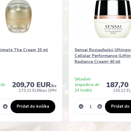
timate The Cream 15 ml
Sensai Rozjasňujúci lifting
Cellular Performance (Lifti
Radiance Cream) 40 ml
Skladom
209,70 EUR
187,70
 do
(expedícia do
/
ks
24 hodín)
173,31 EUR
bez DPH
155,12 E
Pridať do košíka
Pridať do