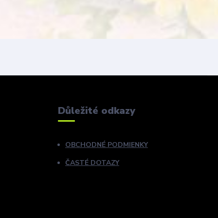
Důležité odkazy
OBCHODNÉ PODMIENKY
ČASTÉ DOTAZY