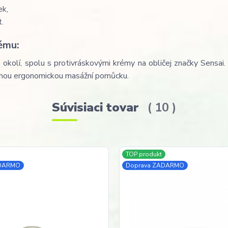
ek,
.
ému:
 okolí, spolu s protivráskovými krémy na obličej značky Sensai
oženou ergonomickou masážní pomůcku.
Súvisiaci tovar
10
TOP produkt
ADARMO
Doprava ZADARMO