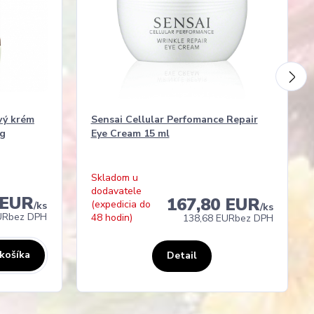
ový krém
Sensai Cellular Perfomance Repair
ng
Eye Cream 15 ml
Skladom u
dodavatele
 EUR
167,80 EUR
(expedicia do
/
ks
/
ks
UR
bez DPH
48 hodin)
138,68 EUR
bez DPH
 košíka
Detail