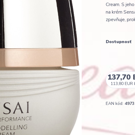
Cream. S jeho
na krém Sensai
zpevňuje, prokr
Dostupnosť
137,70
113,80 EUR
EAN kód:
4973