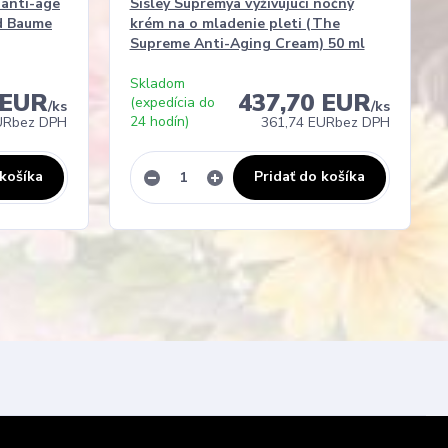
 anti-age
Sisley Supremya vyživujúci nočný
d Baume
krém na o mladenie pleti (The
Supreme Anti-Aging Cream) 50 ml
Skladom
 EUR
437,70 EUR
(expedícia do
/
ks
/
ks
24 hodín)
UR
bez DPH
361,74 EUR
bez DPH
 košíka
Pridať do košíka