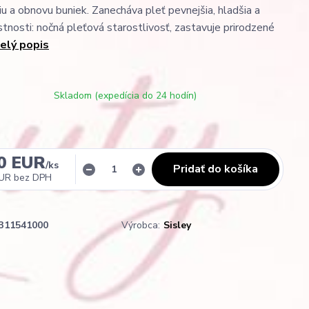
iu a obnovu buniek. Zanecháva pleť pevnejšia, hladšia a
lastnosti: nočná pleťová starostlivosť, zastavuje prirodzené
elý popis
Skladom (expedícia do 24 hodín)
0 EUR
/
ks
Pridať do košíka
EUR
bez DPH
311541000
Výrobca:
Sisley