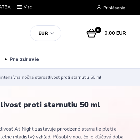
ATBA
Viac
Prihlásenie
0
0,00 EUR
EUR
Pre zdravie
ntenzívna nočná starostlivosť proti starnutiu 50 ml
ivosť proti starnutiu 50 ml
livosť At Night zastavuje prirodzené starnutie pleti a
iteľne mladistvý vzhľad. Pôsobí v noci, čo je kľúčová doba