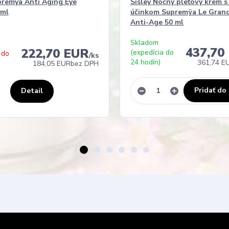
premya Anti Aging Eye
Sisley Nočný pleťový krém s
 ml
účinkom Supremÿa Le Gran
Anti-Age 50 ml
Skladom
437,70
222,70 EUR
(expedícia do
 do
/
ks
24 hodín)
361,74 E
184,05 EUR
bez DPH
Pridať do
Detail