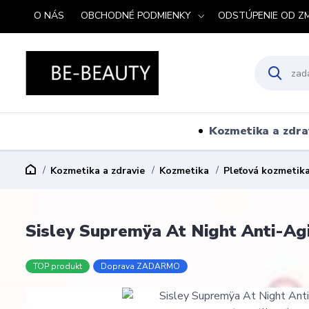
O NÁS
OBCHODNÉ PODMIENKY
ODSTÚPENIE OD Z
Kozmetika a zdra
Kozmetika a zdravie
Kozmetika
Pleťová kozmetik
Sisley Supremÿa At Night Anti-Agin
TOP produkt
Doprava ZADARMO