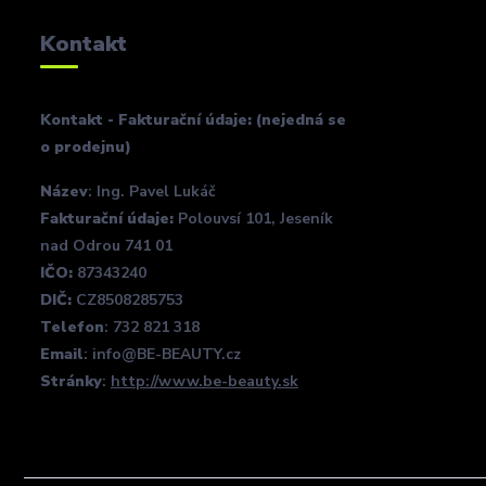
Kontakt
Kontakt - Fakturační údaje: (nejedná se
o prodejnu)
Název
: Ing. Pavel Lukáč
Fakturační údaje:
Polouvsí 101, Jeseník
nad Odrou 741 01
IČO:
87343240
DIČ:
CZ8508285753
Telefon
: 732 821 318
Email
: info@BE-BEAUTY.cz
Stránky
:
http://www.be-beauty.sk