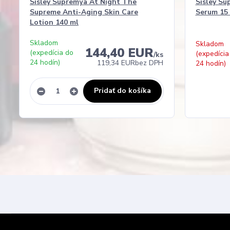
Sisley Supremÿa At Night The
Sisley Su
Supreme Anti-Aging Skin Care
Serum 15
Lotion 140 ml
Skladom
Skladom
144,40 EUR
(expedícia do
(expedícia
/
ks
24 hodín)
119,34 EUR
bez DPH
24 hodín)
Pridať do košíka