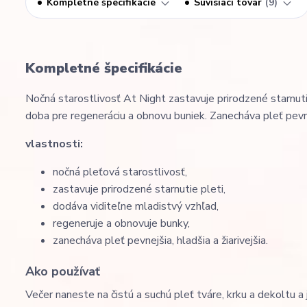
Kompletné špecifikácie
Súvisiaci tovar
9
Kompletné špecifikácie
Nočná starostlivosť At Night zastavuje prirodzené starnutie
doba pre regeneráciu a obnovu buniek. Zanecháva pleť pevnejš
vlastnosti:
nočná pleťová starostlivosť,
zastavuje prirodzené starnutie pleti,
dodáva viditeľne mladistvý vzhľad,
regeneruje a obnovuje bunky,
zanecháva pleť pevnejšia, hladšia a žiarivejšia.
Ako používať
Večer naneste na čistú a suchú pleť tváre, krku a dekoltu 