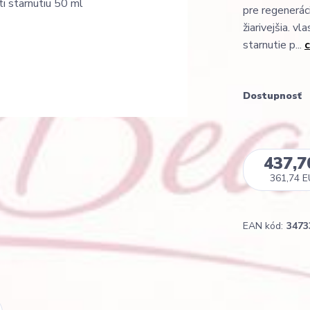
pre regenerác
žiarivejšia. v
starnutie p...
c
Dostupnosť
437,7
361,74 
EAN kód:
3473