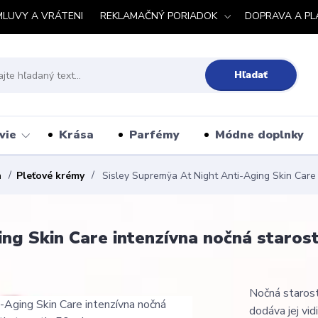
MLUVY A VRÁTENI
REKLAMAČNÝ PORIADOK
DOPRAVA A PL
Hľadať
vie
Krása
Parfémy
Módne doplnky
a
Pleťové krémy
Sisley Supremÿa At Night Anti-Aging Skin Care i
g Skin Care intenzívna nočná starostl
Nočná starost
dodáva jej vid