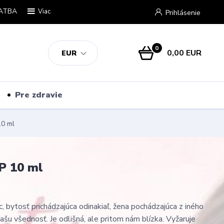
ATBA
Viac
Prihlásenie
0
0,00 EUR
EUR
Pre zdravie
10 ml
DP 10 ml
, bytosť prichádzajúca odinakiaľ, žena pochádzajúca z iného
ašu všednosť. Je odlišná, ale pritom nám blízka. Vyžaruje