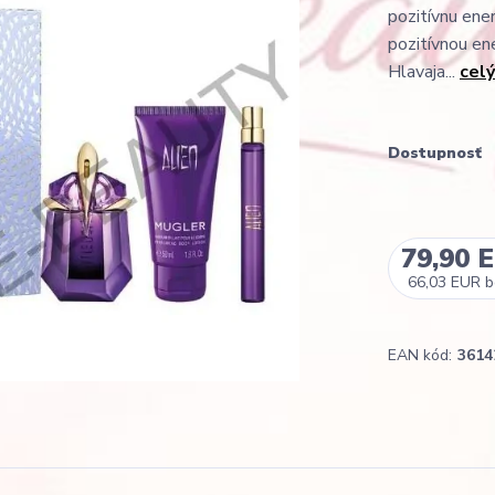
pozitívnu ener
pozitívnou en
Hlavaja...
celý
Dostupnosť
79,90 
66,03 EUR
b
EAN kód:
3614