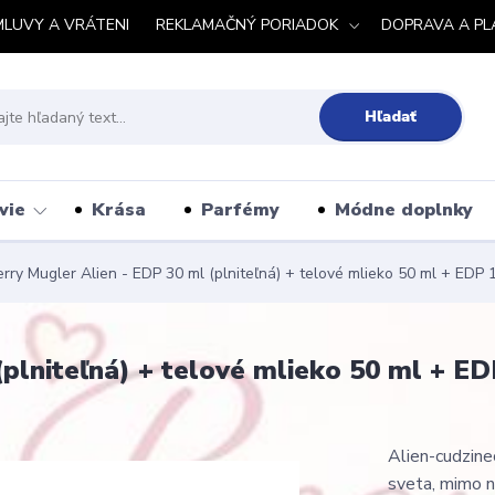
MLUVY A VRÁTENI
REKLAMAČNÝ PORIADOK
DOPRAVA A PL
Hľadať
vie
Krása
Parfémy
Módne doplnky
rry Mugler Alien - EDP 30 ml (plniteľná) + telové mlieko 50 ml + EDP 
(plniteľná) + telové mlieko 50 ml + E
Alien-cudzinec
sveta, mimo n