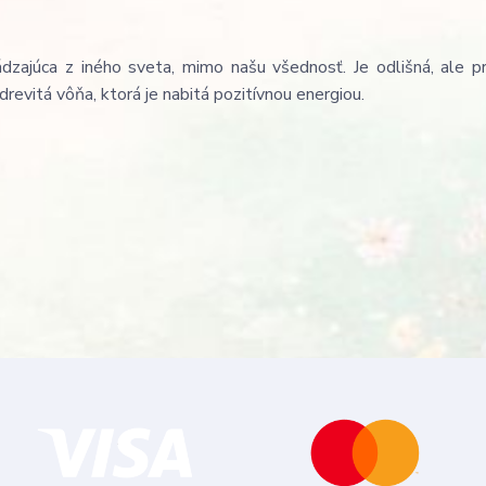
hádzajúca z iného sveta, mimo našu všednosť. Je odlišná, ale 
drevitá vôňa, ktorá je nabitá pozitívnou energiou.