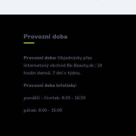
Provozní doba
Provozní doba:
Objednávky přes
internetový obchod Be-Beauty.sk : 24
hodin denně, 7 dní v týdnu.
Provozní doba infolinky
:
pondělí - čtvrtek: 8:30 - 16:30
pátek: 8:00 - 15:00