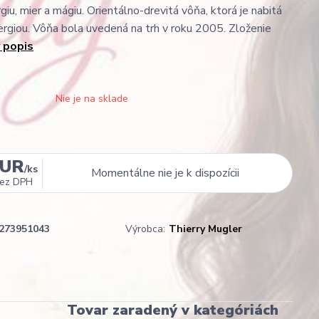
giu, mier a mágiu. Orientálno-drevitá vôňa, ktorá je nabitá
ergiou. Vôňa bola uvedená na trh v roku 2005. Zloženie
 popis
Nie je na sklade
EUR
/
ks
Momentálne nie je k dispozícii
ez DPH
273951043
Výrobca:
Thierry Mugler
Tovar zaradený v kategóriách