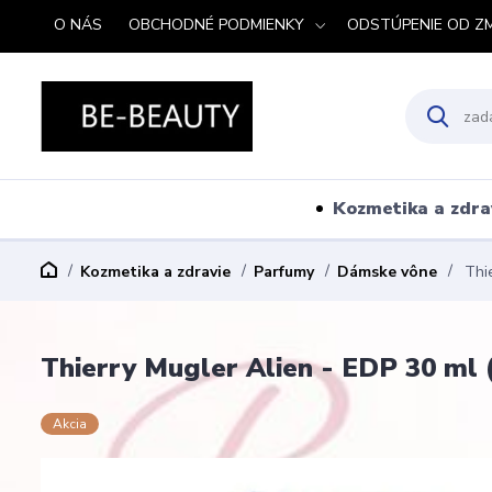
O NÁS
OBCHODNÉ PODMIENKY
ODSTÚPENIE OD Z
Kozmetika a zdra
Kozmetika a zdravie
Parfumy
Dámske vône
Thie
Thierry Mugler Alien - EDP 30 ml 
Akcia