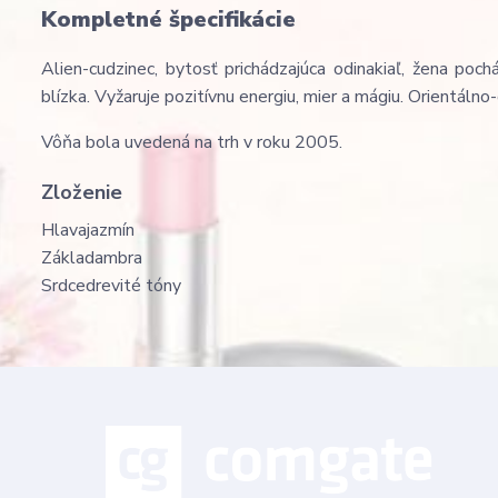
Kompletné špecifikácie
Alien-cudzinec, bytosť prichádzajúca odinakiaľ, žena poc
blízka. Vyžaruje pozitívnu energiu, mier a mágiu. Orientálno-
Vôňa bola uvedená na trh v roku 2005.
Zloženie
Hlava
jazmín
Základ
ambra
Srdce
drevité tóny