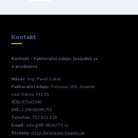
Kontakt
Kontakt - Fakturační údaje: (nejedná se
o prodejnu)
Název
: Ing. Pavel Lukáč
Fakturační údaje:
Polouvsí 101, Jeseník
nad Odrou 741 01
IČO:
87343240
DIČ:
CZ8508285753
Telefon
: 732 821 318
Email
: info@BE-BEAUTY.cz
Stránky
:
http://www.be-beauty.sk