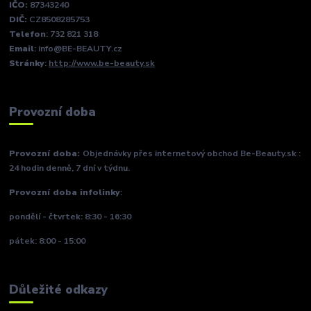
IČO:
87343240
DIČ:
CZ8508285753
Telefon
: 732 821 318
Email
: info@BE-BEAUTY.cz
Stránky
:
http://www.be-beauty.sk
Provozní doba
Provozní doba:
Objednávky přes internetový obchod Be-Beauty.sk :
24 hodin denně, 7 dní v týdnu.
Provozní doba infolinky
:
pondělí - čtvrtek: 8:30 - 16:30
pátek: 8:00 - 15:00
Důležité odkazy