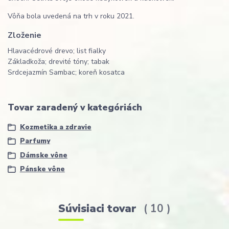
Vôňa bola uvedená na trh v roku 2021.
Zloženie
Hlava
cédrové drevo; list fialky
Základ
koža; drevité tóny; tabak
Srdce
jazmín Sambac; koreň kosatca
Tovar zaradený v kategóriách
Kozmetika a zdravie
Parfumy
Dámske vône
Pánske vône
Súvisiaci tovar
10