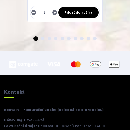
Pridať do košíka
Kontakt
Kontakt - Fakturační údaje: (nejedná se o prodejnu)
Název
: Ing. Pavel Lukáč
Fakturační údaje:
Polouvsí 101, Jeseník nad Odrou 741 01