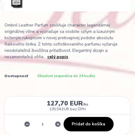
Ombré Leather Parfum zosilňuje charakter legendárnej
originálnej vône a vyznačuje sa osobite sýtym a luxusným
koženým rukopisom v novej prekvapivej podobe absolutu
fialkového lístka. Z tohto sofistikovaného parfumu vyžaruje
neodolateľná živočíšna príťažlivosť. Elegantný dizajn a
nezameniteľná vôňa...
celý popis
Dostupnosť
Skladom (expedícia do 24 hodín)
127,70 EUR
/
ks
105,54 EUR
bez DPH
Pridať do košíka