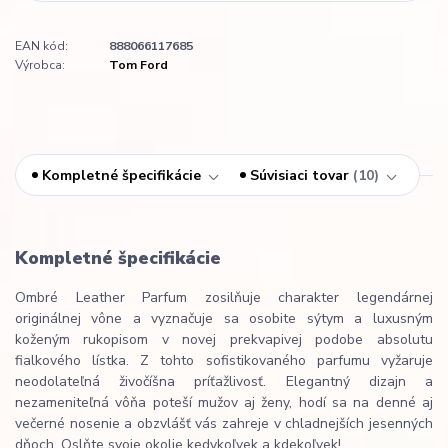
EAN kód:
888066117685
Výrobca:
Tom Ford
Kompletné špecifikácie
Súvisiaci tovar
10
Kompletné špecifikácie
Ombré Leather Parfum zosilňuje charakter legendárnej
originálnej vône a vyznačuje sa osobite sýtym a luxusným
koženým rukopisom v novej prekvapivej podobe absolutu
fialkového lístka. Z tohto sofistikovaného parfumu vyžaruje
neodolateľná živočíšna príťažlivosť. Elegantný dizajn a
nezameniteľná vôňa poteší mužov aj ženy, hodí sa na denné aj
večerné nosenie a obzvlášť vás zahreje v chladnejších jesenných
dňoch. Oslňte svoje okolie kedykoľvek a kdekoľvek!