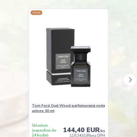
Akcia
TOP produkt
Doprava ZADA
Tom Ford Oud Wood parfumovaná voda
Tom Ford Oud
unisex 30 ml
unisex 100 ml
Skladom
Skladom
144,40 EUR
(expedícia do
(expedícia do
/
ks
24 hodín)
24 hodín)
119,34 EUR
bez DPH