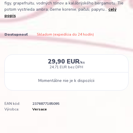
figy, grapefruitu, vodných tónov a kalábrijského bergamotu. Tie
potom vystrieda ambra, čierne korenie, pačuli, papyru...
celý
popis
Dostupnosť
Skladom (expedícia do 24 hodín)
29,90 EUR
/
ks
24,71 EUR
bez DPH
Momentálne nie je k dispozícii
EAN kód:
2376877185095
Výrobca:
Versace