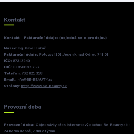
Kontakt
Kontakt - Fakturační údaje: (nejedná se o prodejnu)
Název
: Ing. Pavel Lukáč
Fakturační údaje:
Polouvsí 101, Jeseník nad Odrou 741 01
IČO:
87343240
DIČ:
CZ8508285753
Telefon
: 732 821 318
Email
: info@BE-BEAUTY.cz
Stránky
:
http://www.be-beauty.sk
Provozní doba
Provozní doba:
Objednávky přes internetový obchod Be-Beauty.sk :
24 hodin denně, 7 dní v týdnu.