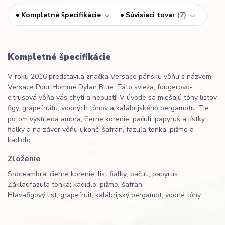
Kompletné špecifikácie
Súvisiaci tovar
7
Kompletné špecifikácie
V roku 2016 predstavila značka Versace pánsku vôňu s názvom
Versace Pour Homme Dylan Blue. Táto svieža, fougerovo-
citrusová vôňa vás chytí a nepustí! V úvode sa miešajú tóny listov
figy, grapefruitu, vodných tónov a kalábrijského bergamotu. Tie
potom vystrieda ambra, čierne korenie, pačuli, papyrus a lístky
fialky a na záver vôňu ukončí šafran, fazuľa tonka, pižmo a
kadidlo.
Zloženie
Srdce
ambra; čierne korenie; list fialky; pačuli; papyrus
Základ
fazuľa tonka; kadidlo; pižmo; šafran
Hlava
figový list; grapefruit; kalábrijský bergamot; vodné tóny