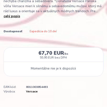
nechýba charizma a sebadôvera. "Donatella Versace Pánska
vôňa Versace mieri k silnému a sebavedomému mužovi, ktorý má
rád luxus a orientuje sa v aktuálnych módnych trendoch. Pre...
celý popis
Dostupnosť
Expedícia do 10 dní
67,70 EUR
/
ks
55,95 EUR
bez DPH
Momentálne nie je k dispozícii
EAN kód:
8011003854493
Výrobca:
Versace