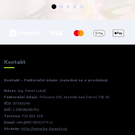
Kontakt
Kontakt - Fakturační údaje: (nejedná se o prodejnu)
Název
: Ing. Pavel Lukáč
Fakturační údaje:
Polouvsí 101, Jeseník nad Odrou 741 01
IČO:
87343240
DIČ:
CZ8508285753
Telefon
: 732 821 318
Email
: info@BE-BEAUTY.cz
Stránky
:
http://www.be-beauty.sk