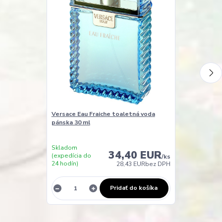
Versace Eau Fraiche toaletná voda
Versace Eau F
pánska 30 ml
pánska 100 m
Skladom
Skladom
34,40 EUR
(expedícia do
(expedícia do
/
ks
24 hodín)
24 hodín)
28,43 EUR
bez DPH
Pridať do košíka