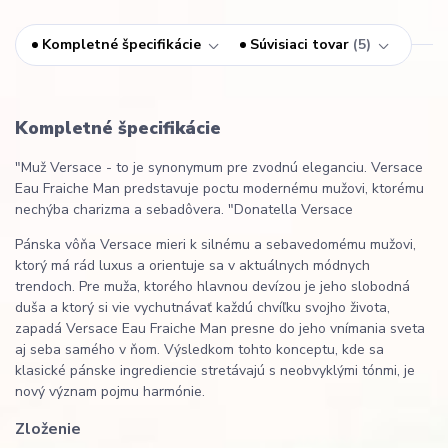
Kompletné špecifikácie
Súvisiaci tovar
5
Kompletné špecifikácie
"Muž Versace - to je synonymum pre zvodnú eleganciu. Versace
Eau Fraiche Man predstavuje poctu modernému mužovi, ktorému
nechýba charizma a sebadôvera. "Donatella Versace
Pánska vôňa Versace mieri k silnému a sebavedomému mužovi,
ktorý má rád luxus a orientuje sa v aktuálnych módnych
trendoch. Pre muža, ktorého hlavnou devízou je jeho slobodná
duša a ktorý si vie vychutnávať každú chvíľku svojho života,
zapadá Versace Eau Fraiche Man presne do jeho vnímania sveta
aj seba samého v ňom. Výsledkom tohto konceptu, kde sa
klasické pánske ingrediencie stretávajú s neobvyklými tónmi, je
nový význam pojmu harmónie.
Zloženie