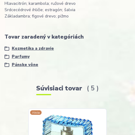
Hlava
citrón; karambola; ružové drevo
Srdce
cédrové ihličie; estragón; šalvia
Základ
ambra; figové drevo; pižmo
Tovar zaradený v kategóriách
Kozmetika a zdravie
Parfumy
Pánske vône
Súvisiaci tovar
5
Akcia
Akcia