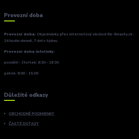
Provozní doba
Provozní doba:
Objednávky přes internetový obchod Be-Beauty.sk :
24 hodin denně, 7 dní v týdnu.
Provozní doba infolinky
:
pondělí - čtvrtek: 8:30 - 16:30
pátek: 8:00 - 15:00
Důležité odkazy
OBCHODNÉ PODMIENKY
ČASTÉ DOTAZY