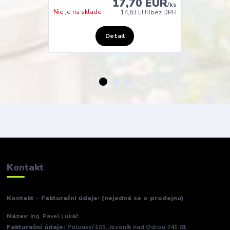
17,70 EUR
(expedicia do
/
ks
Nie je na sklade
48 hodin)
14,63 EUR
bez DPH
Detail
Kontakt
Kontakt - Fakturační údaje: (nejedná se o prodejnu)
Název
: Ing. Pavel Lukáč
Fakturační údaje:
Polouvsí 101, Jeseník nad Odrou 741 01