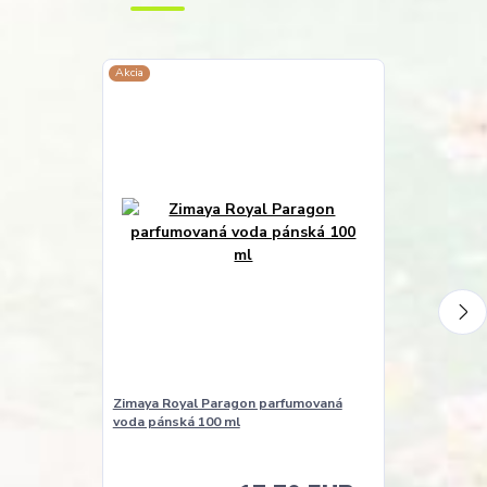
Akcia
Akcia
Zimaya Royal Paragon parfumovaná
Zimaya Night
voda pánská 100 ml
voda unisex 1
Skladom u
dodavatele