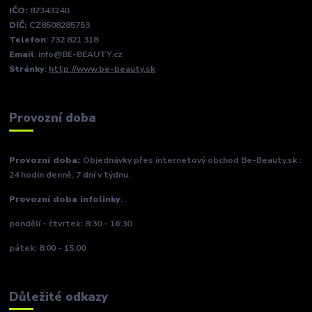
IČO:
87343240
DIČ:
CZ8508285753
Telefon
: 732 821 318
Email
: info@BE-BEAUTY.cz
Stránky
:
http://www.be-beauty.sk
Provozní doba
Provozní doba:
Objednávky přes internetový obchod Be-Beauty.sk :
24 hodin denně, 7 dní v týdnu.
Provozní doba infolinky
:
pondělí - čtvrtek: 8:30 - 16:30
pátek: 8:00 - 15:00
Důležité odkazy