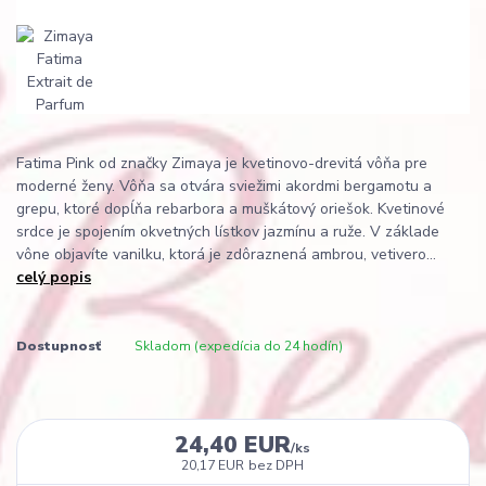
Fatima Pink od značky Zimaya je kvetinovo-drevitá vôňa pre
moderné ženy. Vôňa sa otvára sviežimi akordmi bergamotu a
grepu, ktoré dopĺňa rebarbora a muškátový oriešok. Kvetinové
srdce je spojením okvetných lístkov jazmínu a ruže. V základe
vône objavíte vanilku, ktorá je zdôraznená ambrou, vetivero...
celý popis
Dostupnosť
Skladom (expedícia do 24 hodín)
24,40 EUR
/
ks
20,17 EUR
bez DPH