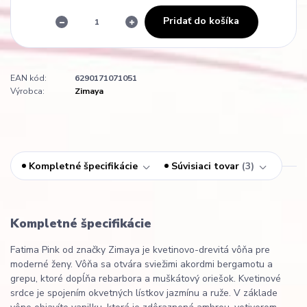
Pridať do košíka
EAN kód:
6290171071051
Výrobca:
Zimaya
Kompletné špecifikácie
Súvisiaci tovar
3
Kompletné špecifikácie
Fatima Pink od značky Zimaya je kvetinovo-drevitá vôňa pre
moderné ženy. Vôňa sa otvára sviežimi akordmi bergamotu a
grepu, ktoré dopĺňa rebarbora a muškátový oriešok. Kvetinové
srdce je spojením okvetných lístkov jazmínu a ruže. V základe