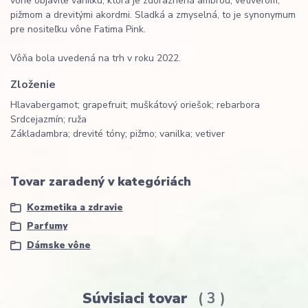
vône objavíte vanilku, ktorá je zdôraznená ambrou, vetiverom,
pižmom a drevitými akordmi. Sladká a zmyselná, to je synonymum
pre nositeľku vône Fatima Pink.
Vôňa bola uvedená na trh v roku 2022.
Zloženie
Hlava
bergamot; grapefruit; muškátový oriešok; rebarbora
Srdce
jazmín; ruža
Základ
ambra; drevité tóny; pižmo; vanilka; vetiver
Tovar zaradený v kategóriách
Kozmetika a zdravie
Parfumy
Dámske vône
Súvisiaci tovar
3