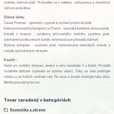
známky stárnutí pleti. Probudíte se s hebkou, vyhlazenou a mladistvě
zářivou pokožkou.
Účinné látky:
Caviar Premier - zpevnění, vypnutí a zvýšení pružnosti pleti
Exkluzivní buněčný komplex La Prairie - neustálá buňěčná obnova pleti
Extrakt z kvasnic - podpora přirozeného čistícího systému pleti,
odstranění poškozených buněk, minimazlizace příznaků stárnutí
Bylinný komplex - uvolnění pleti, minimalizace mimických vrásek a
vrásek způsobených stresem
Použití :
Večer po očištění, tonizaci, esenci a séru nanášejte 3 x týdně. Produkt
rozetřete štětcem (vyhněte se očnímu okolí). Tahy na čele směřujte
vzhůru a na tvářích směrem ven. Po nosu a bradě směřujte tahy dolů.
Nechte působit přes noc.
Tovar zaradený v kategóriách
Kozmetika a zdravie