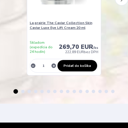
La prairie The Caviar Collection Skin
La Prairie The
Caviar Luxe Eye Lift Cream 20 ml
Caviar Luxe C
Skladom
Skladom
269,70 EUR
(expedícia do
(expedícia do
/
ks
24 hodín)
24 hodín)
222,89 EUR
bez DPH
Pridať do košíka