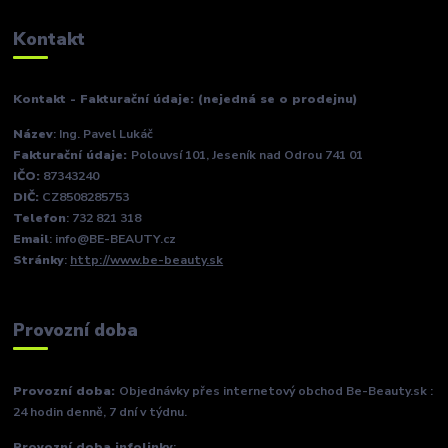
Kontakt
Kontakt - Fakturační údaje: (nejedná se o prodejnu)
Název
: Ing. Pavel Lukáč
Fakturační údaje:
Polouvsí 101, Jeseník nad Odrou 741 01
IČO:
87343240
DIČ:
CZ8508285753
Telefon
: 732 821 318
Email
: info@BE-BEAUTY.cz
Stránky
:
http://www.be-beauty.sk
Provozní doba
Provozní doba:
Objednávky přes internetový obchod Be-Beauty.sk :
24 hodin denně, 7 dní v týdnu.
Provozní doba infolinky
: