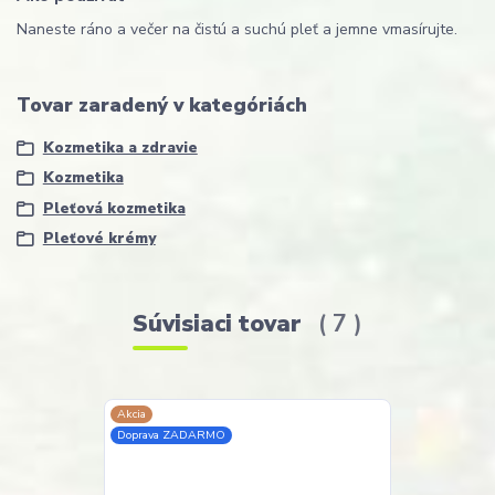
Naneste ráno a večer na čistú a suchú pleť a jemne vmasírujte.
Tovar zaradený v kategóriách
Kozmetika a zdravie
Kozmetika
Pleťová kozmetika
Pleťové krémy
Súvisiaci tovar
7
Akcia
Akcia
Doprava ZADARMO