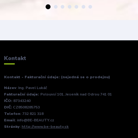
Kontakt
Kontakt - Fakturační údaje: (nejedná se o prodejnu)
Název
: Ing. Pavel Lukáč
Fakturační údaje:
Polouvsí 101, Jeseník nad Odrou 741 01
IČO:
87343240
DIČ:
CZ8508285753
Telefon
: 732 821 318
Email
: info@BE-BEAUTY.cz
Stránky
:
http://www.be-beauty.sk