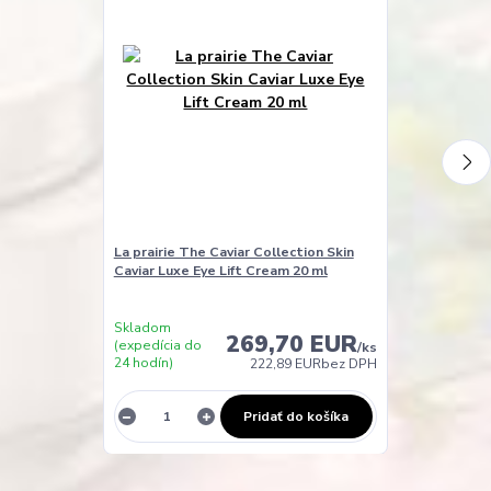
La prairie The Caviar Collection Skin
La prairie The
Caviar Luxe Eye Lift Cream 20 ml
Caviar Luxe E
Skladom
Skladom
269,70 EUR
(expedícia do
(expedícia do
/
ks
24 hodín)
24 hodín)
222,89 EUR
bez DPH
Pridať do košíka