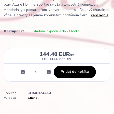
play. Allure Homme Sport je svieža a zmyselná kompozícia
mandarinky s pomarančom, vetiverom a neroli. Celkový charakter
vône je drevitý as jemne korenistým podtónom čiern...
celý popis
Dostupnosť
Skladom (expedícia do 24 hodín)
144,40 EUR
/
ks
119,34 EUR
bez DPH
Pridať do košíka
EAN kód:
3145891233803
Výrobca:
Chanel