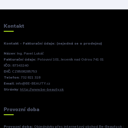
Kontakt
Kontakt - Fakturační údaje: (nejedná se o prodejnu)
Název
: Ing. Pavel Lukáč
Fakturační údaje:
Polouvsí 101, Jeseník nad Odrou 741 01
IČO:
87343240
DIČ:
CZ8508285753
Telefon
: 732 821 318
Email
: info@BE-BEAUTY.cz
Stránky
:
http://www.be-beauty.sk
Provozní doba
Provozní doba:
Objednávky přes internetový obchod Be-Beauty.sk :