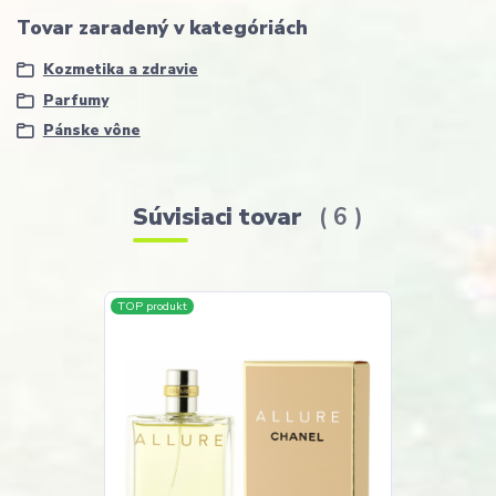
Tovar zaradený v kategóriách
Kozmetika a zdravie
Parfumy
Pánske vône
Súvisiaci tovar
6
TOP produkt
TOP produkt