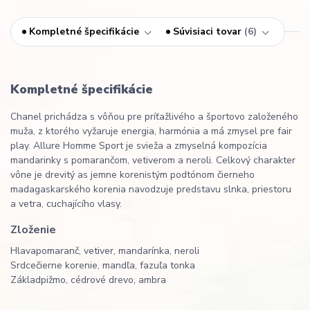
Kompletné špecifikácie
Súvisiaci tovar
6
Kompletné špecifikácie
Chanel prichádza s vôňou pre príťažlivého a športovo založeného
muža, z ktorého vyžaruje energia, harmónia a má zmysel pre fair
play. Allure Homme Sport je svieža a zmyselná kompozícia
mandarinky s pomarančom, vetiverom a neroli. Celkový charakter
vône je drevitý as jemne korenistým podtónom čierneho
madagaskarského korenia navodzuje predstavu slnka, priestoru
a vetra, cuchajícího vlasy.
Zloženie
Hlava
pomaranč, vetiver, mandarínka, neroli
Srdce
čierne korenie, mandľa, fazuľa tonka
Základ
pižmo, cédrové drevo, ambra