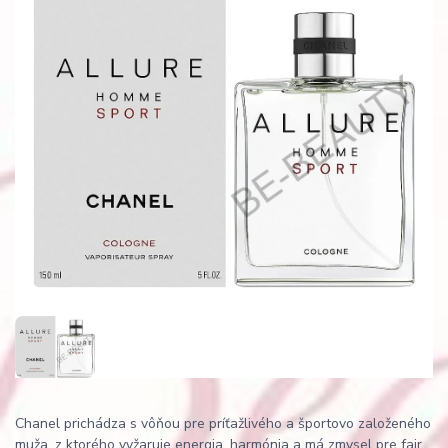
Chanel prichádza s vôňou pre príťažlivého a športovo založeného
muža, z ktorého vyžaruje energia, harmónia a má zmysel pre fair