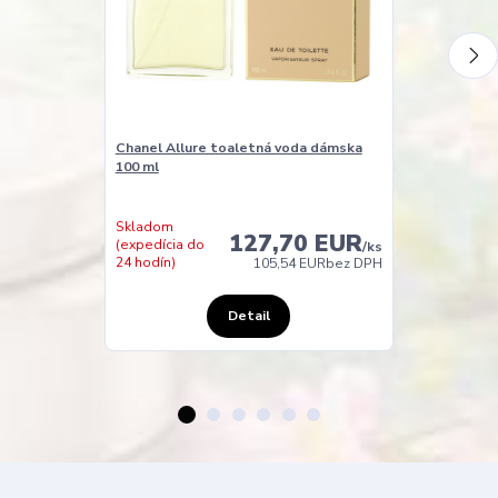
Chanel Allure toaletná voda dámska
Chanel Allure
100 ml
pánska 150 m
Skladom
Skladom
127,70 EUR
(expedícia do
(expedícia do
/
ks
24 hodín)
24 hodín)
105,54 EUR
bez DPH
Detail