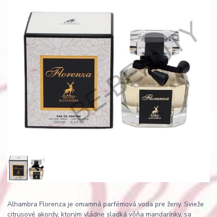
Alhambra Florenza je omamná parfémová voda pre ženy. Svieže
citrusové akordy, ktorým vládne sladká vôňa mandarínky, sa