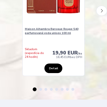
Maison Alhambra Baroque Rouge 540
Maison Alham
parfumovaná voda unisex 100 ml
parfumovaná v
Skladom
Skladom
19,90 EUR
(expedícia do
(expedícia do
/
ks
24 hodín)
24 hodín)
16,45 EUR
bez DPH
Detail