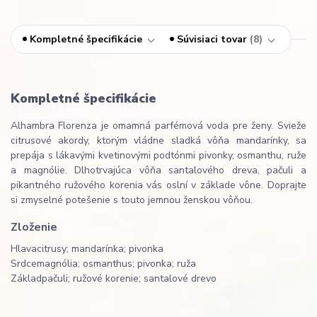
Kompletné špecifikácie
Súvisiaci tovar
8
Kompletné špecifikácie
Alhambra Florenza je omamná parfémová voda pre ženy. Svieže
citrusové akordy, ktorým vládne sladká vôňa mandarínky, sa
prepája s lákavými kvetinovými podtónmi pivonky, osmanthu, ruže
a magnólie. Dlhotrvajúca vôňa santalového dreva, pačuli a
pikantného ružového korenia vás oslní v základe vône. Doprajte
si zmyselné potešenie s touto jemnou ženskou vôňou.
Zloženie
Hlava
citrusy; mandarínka; pivonka
Srdce
magnólia; osmanthus; pivonka; ruža
Základ
pačuli; ružové korenie; santalové drevo