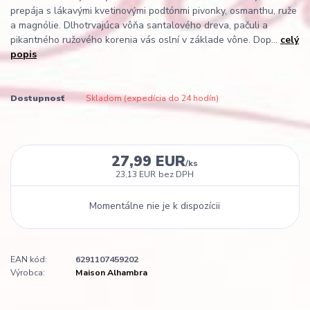
prepája s lákavými kvetinovými podtónmi pivonky, osmanthu, ruže
a magnólie. Dlhotrvajúca vôňa santalového dreva, pačuli a
pikantného ružového korenia vás oslní v základe vône. Dop...
celý
popis
Dostupnosť
Skladom (expedícia do 24 hodín)
27,99 EUR
/
ks
23,13 EUR
bez DPH
Momentálne nie je k dispozícii
EAN kód:
6291107459202
Výrobca:
Maison Alhambra