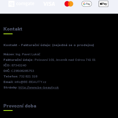
Kontakt
Kontakt - Fakturační údaje: (nejedná se o prodejnu)
Název
: Ing. Pavel Lukáč
Fakturační údaje:
Polouvsí 101, Jeseník nad Odrou 741 01
IČO:
87343240
DIČ:
CZ8508285753
Telefon
: 732 821 318
Email
: info@BE-BEAUTY.cz
Stránky
:
http://www.be-beauty.sk
Provozní doba