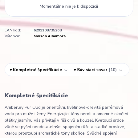
Momentálne nie je k dispozícii
EAN kód:
6291108735268
Výrobca:
Maison Alhambra
Kompletné špecifikácie
Súvisiaci tovar
10
Kompletné špecifikácie
Amberley Pur Oud je orientální, květinově-dřevitá parfémová
voda pro muže i ženy. Energizující tóny neroli a omamné okvětní
plátky jasmínu vás přivítají v říši divů a kouzel. Kvetoucí srdce
vůně se pyšní neodolatelným spojením růže a sladké broskve,
kterou prostoupí aromatické tóny skořice. Svůdné spojení