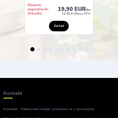
Skladom u
Skladom
dodavatele
19,90 EUR
(expedícia do
(expedicia do
/
ks
24 hodín)
48 hodin)
16,45 EUR
bez DPH
Detail
Kontakt
Kontakt - Fakturační údaje: (nejedná se o prodejnu)