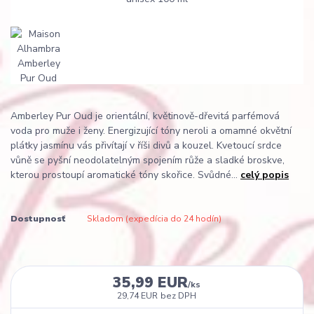
Amberley Pur Oud je orientální, květinově-dřevitá parfémová
voda pro muže i ženy. Energizující tóny neroli a omamné okvětní
plátky jasmínu vás přivítají v říši divů a kouzel. Kvetoucí srdce
vůně se pyšní neodolatelným spojením růže a sladké broskve,
kterou prostoupí aromatické tóny skořice. Svůdné...
celý popis
Dostupnosť
Skladom (expedícia do 24 hodín)
35,99 EUR
/
ks
29,74 EUR
bez DPH