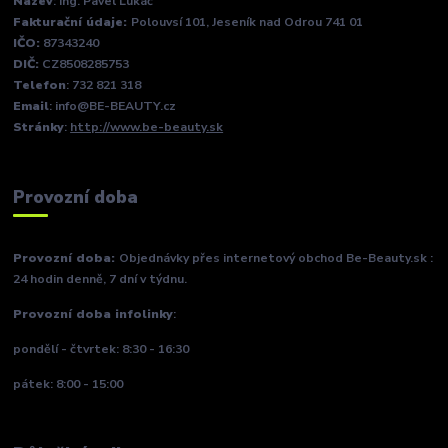
Název
: Ing. Pavel Lukáč
Fakturační údaje:
Polouvsí 101, Jeseník nad Odrou 741 01
IČO:
87343240
DIČ:
CZ8508285753
Telefon
: 732 821 318
Email
: info@BE-BEAUTY.cz
Stránky
:
http://www.be-beauty.sk
Provozní doba
Provozní doba:
Objednávky přes internetový obchod Be-Beauty.sk :
24 hodin denně, 7 dní v týdnu.
Provozní doba infolinky
:
pondělí - čtvrtek: 8:30 - 16:30
pátek: 8:00 - 15:00