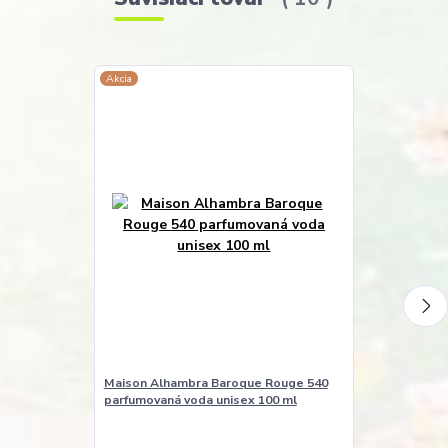
Akcia
Akcia
Maison Alhambra Baroque Rouge 540
Maison Alha
parfumovaná voda unisex 100 ml
Blue parfumov