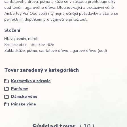
santalového dřeva, pižma a kůže se v základu prohlubuje díky
oud tónům agarového dřeva. Dlouhotrvající a exkluzivní vůně
Amberley Pur Oud splní i ty nejnáročnější požadavky a stane se
perfektním doplňkem pro výjimečné příležitosti.
Složení
Hlava
jasmín, neroli
Srdce
skořice , broskev, růže
Základ
kůže, pižmo, santalové dřevo, agarové dřevo (oud)
Tovar zaradený v kategóriách
Kozmetika a zdravie
Parfumy
Dámske vône
Pánske vône
Súvisiaci tovar
10