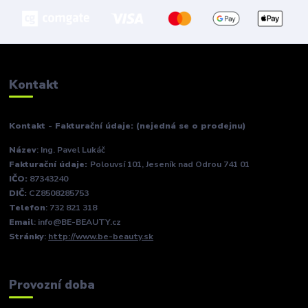
Kontakt
Kontakt - Fakturační údaje: (nejedná se o prodejnu)
Název
: Ing. Pavel Lukáč
Fakturační údaje:
Polouvsí 101, Jeseník nad Odrou 741 01
IČO:
87343240
DIČ:
CZ8508285753
Telefon
: 732 821 318
Email
: info@BE-BEAUTY.cz
Stránky
:
http://www.be-beauty.sk
Provozní doba