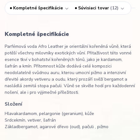
Kompletné špecifikácie
Súvisiaci tovar
12
Kompletné špecifikácie
Parfémová voda Afro Leather je orientální kořeněná vůně, která
potěší všechny milovníky exotických vůní. Přitažlivost této vonné
esence tkví v bohatství kořeněných tónů, jako je kardamom,
šafrán a kmín. Přítomnost kůže dodává celé kompozici
neodolatelně svůdnou auru, kterou umocní pižmo a intenzivní
dřevité akordy vetiveru a oudu, který prozáří svěží bergamot a
nasládlá zemitá stopa pačuli. Vůně se skvěle hodí pro každodenní
nošení, ale i pro výjimečné příležitosti.
Složení
Hlava
kardamom, pelargonie (geranium), kůže
Srdce
kmín, vetiver, šafrán
Základ
bergamot, agarové dřevo (oud), pačuli , pižmo