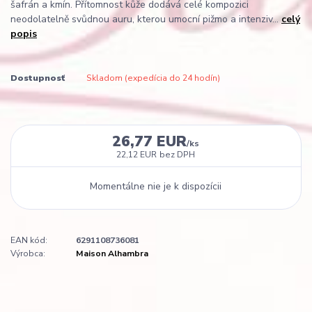
šafrán a kmín. Přítomnost kůže dodává celé kompozici
neodolatelně svůdnou auru, kterou umocní pižmo a intenziv...
celý
popis
Dostupnosť
Skladom (expedícia do 24 hodín)
26,77 EUR
/
ks
22,12 EUR
bez DPH
Momentálne nie je k dispozícii
EAN kód:
6291108736081
Výrobca:
Maison Alhambra