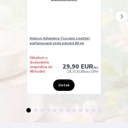
Maison Alhambra Toscano Leather
Maison Alham
parfumovaná voda pánská 80 ml
parfumovaná 
Skladom u
dodavatele
Skladom
29,90 EUR
(expedicia do
(expedícia do
/
ks
48 hodin)
24 hodín)
24,71 EUR
bez DPH
Detail