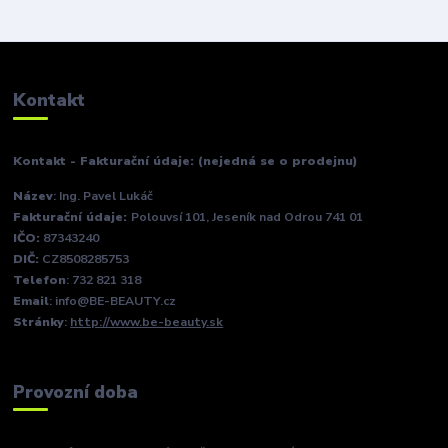
Kontakt
Kontakt - Fakturační údaje: (nejedná se o prodejnu)
Název
: Ing. Pavel Lukáč
Fakturační údaje:
Polouvsí 101, Jeseník nad Odrou 741 01
IČO:
87343240
DIČ:
CZ8508285753
Telefon
: 732 821 318
Email
: info@BE-BEAUTY.cz
Stránky
:
http://www.be-beauty.sk
Provozní doba