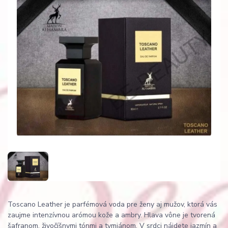
Toscano Leather je parfémová voda pre ženy aj mužov, ktorá vás
zaujme intenzívnou arómou kože a ambry. Hlava vône je tvorená
šafranom, živočíšnymi tónmi a tymiánom. V srdci nájdete jazmín a