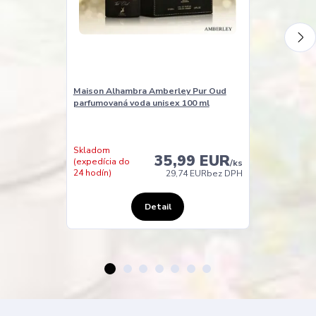
Maison Alhambra Amberley Pur Oud
Maison Alha
parfumovaná voda unisex 100 ml
Blue parfumov
Skladom u
Skladom
dodavatele
35,99 EUR
(expedícia do
(expedicia do
/
ks
24 hodín)
48 hodin)
29,74 EUR
bez DPH
Detail