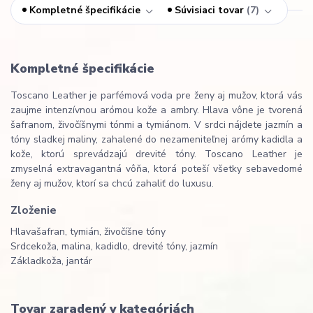
Kompletné špecifikácie
Súvisiaci tovar
7
Kompletné špecifikácie
Toscano Leather je parfémová voda pre ženy aj mužov, ktorá vás
zaujme intenzívnou arómou kože a ambry. Hlava vône je tvorená
šafranom, živočíšnymi tónmi a tymiánom. V srdci nájdete jazmín a
tóny sladkej maliny, zahalené do nezameniteľnej arómy kadidla a
kože, ktorú sprevádzajú drevité tóny. Toscano Leather je
zmyselná extravagantná vôňa, ktorá poteší všetky sebavedomé
ženy aj mužov, ktorí sa chcú zahaliť do luxusu.
Zloženie
Hlava
šafran, tymián, živočíšne tóny
Srdce
koža, malina, kadidlo, drevité tóny, jazmín
Základ
koža, jantár
Tovar zaradený v kategóriách