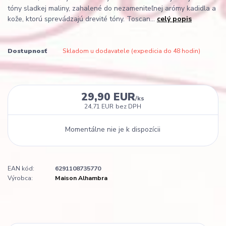
tóny sladkej maliny, zahalené do nezameniteľnej arómy kadidla a
kože, ktorú sprevádzajú drevité tóny. Toscan...
celý popis
Dostupnosť
Skladom u dodavatele (expedicia do 48 hodin)
29,90 EUR
/
ks
24,71 EUR
bez DPH
Momentálne nie je k dispozícii
EAN kód:
6291108735770
Výrobca:
Maison Alhambra