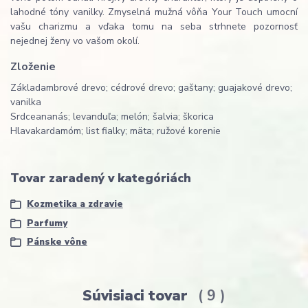
lahodné tóny vanilky. Zmyselná mužná vôňa Your Touch umocní
vašu charizmu a vďaka tomu na seba strhnete pozornosť
nejednej ženy vo vašom okolí.
Zloženie
Základ
ambrové drevo; cédrové drevo; gaštany; guajakové drevo;
vanilka
Srdce
ananás; levanduľa; melón; šalvia; škorica
Hlava
kardamóm; list fialky; mäta; ružové korenie
Tovar zaradený v kategóriách
Kozmetika a zdravie
Parfumy
Pánske vône
Súvisiaci tovar
9