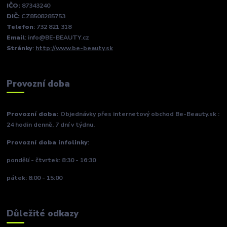
IČO:
87343240
DIČ:
CZ8508285753
Telefon
: 732 821 318
Email
: info@BE-BEAUTY.cz
Stránky
:
http://www.be-beauty.sk
Provozní doba
Provozní doba:
Objednávky přes internetový obchod Be-Beauty.sk :
24 hodin denně, 7 dní v týdnu.
Provozní doba infolinky
:
pondělí - čtvrtek: 8:30 - 16:30
pátek: 8:00 - 15:00
Důležité odkazy