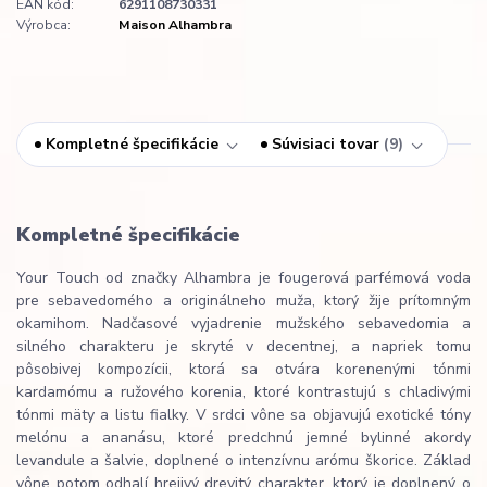
EAN kód:
6291108730331
Výrobca:
Maison Alhambra
Kompletné špecifikácie
Súvisiaci tovar
9
Kompletné špecifikácie
Your Touch od značky Alhambra je fougerová parfémová voda
pre sebavedomého a originálneho muža, ktorý žije prítomným
okamihom. Nadčasové vyjadrenie mužského sebavedomia a
silného charakteru je skryté v decentnej, a napriek tomu
pôsobivej kompozícii, ktorá sa otvára korenenými tónmi
kardamómu a ružového korenia, ktoré kontrastujú s chladivými
tónmi mäty a listu fialky. V srdci vône sa objavujú exotické tóny
melónu a ananásu, ktoré predchnú jemné bylinné akordy
levandule a šalvie, doplnené o intenzívnu arómu škorice. Základ
vône potom odhalí hrejivý drevitý charakter, ktorý je doplnený o