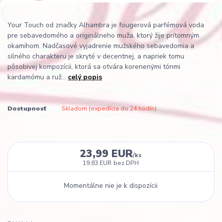
Your Touch od značky Alhambra je fougerová parfémová voda
pre sebavedomého a originálneho muža, ktorý žije prítomným
okamihom. Nadčasové vyjadrenie mužského sebavedomia a
silného charakteru je skryté v decentnej, a napriek tomu
pôsobivej kompozícii, ktorá sa otvára korenenými tónmi
kardamómu a ruž...
celý popis
Dostupnosť
Skladom (expedícia do 24 hodín)
23,99 EUR
/
ks
19,83 EUR
bez DPH
Momentálne nie je k dispozícii