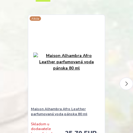
Akcia
Akcia
Maison Alhambra Afro Leather
Maison Alham
parfumovaná voda pánska 80 ml
parfumovaná 
Skladom u
dodavatele
Skladom