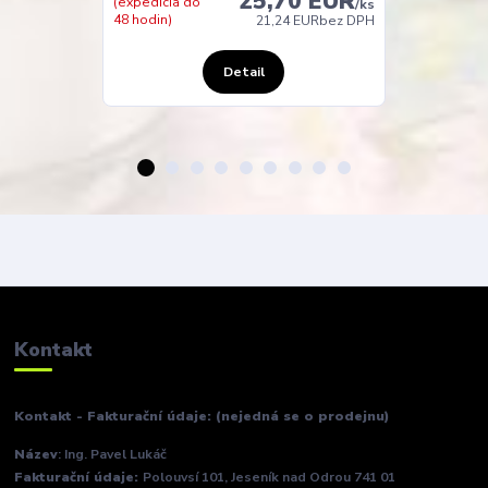
25,70 EUR
(expedicia do
(expedícia do
/
ks
48 hodin)
24 hodín)
21,24 EUR
bez DPH
Detail
Kontakt
Kontakt - Fakturační údaje: (nejedná se o prodejnu)
Název
: Ing. Pavel Lukáč
Fakturační údaje:
Polouvsí 101, Jeseník nad Odrou 741 01