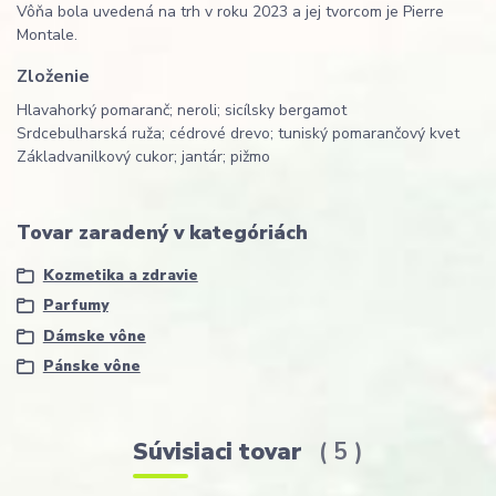
Vôňa bola uvedená na trh v roku 2023 a jej tvorcom je Pierre
Montale.
Zloženie
Hlava
horký pomaranč; neroli; sicílsky bergamot
Srdce
bulharská ruža; cédrové drevo; tuniský pomarančový kvet
Základ
vanilkový cukor; jantár; pižmo
Tovar zaradený v kategóriách
Kozmetika a zdravie
Parfumy
Dámske vône
Pánske vône
Súvisiaci tovar
5