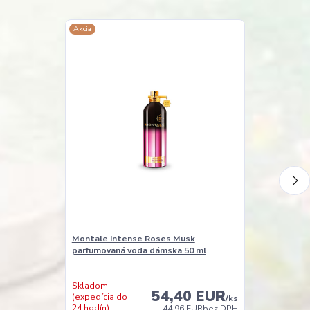
Akcia
Akcia
Montale Intense Roses Musk
Montale Pari
parfumovaná voda dámska 50 ml
parfumovaná v
Skladom
Skladom
54,40 EUR
(expedícia do
(expedícia do
/
ks
24 hodín)
24 hodín)
44,96 EUR
bez DPH