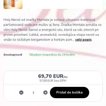
Holy Neroli od značky Montale je oslnivá citrusovo-kvetinová
parfumovaná voda pre mužov aj ženy. Značka Montale prináša vo
vôni Holy Neroli žiarivú a energickú silu, ktorá sa vás zmocní pri
prvom privoňaní. Ľahká, aromatická, osviežujúca stopa neroli sa
snúbi so sicílskym bergamotom a horkým pom...
celý popis
Dostupnosť
Skladom (expedícia do 24 hodín)
69,70 EUR
/
ks
57,60 EUR
bez DPH
Pridať do košíka