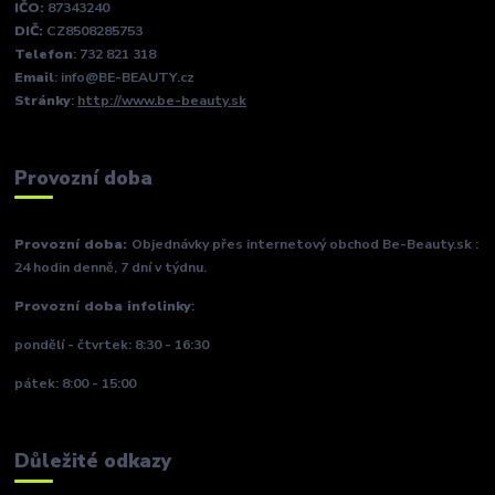
IČO:
87343240
DIČ:
CZ8508285753
Telefon
: 732 821 318
Email
: info@BE-BEAUTY.cz
Stránky
:
http://www.be-beauty.sk
Provozní doba
Provozní doba:
Objednávky přes internetový obchod Be-Beauty.sk :
24 hodin denně, 7 dní v týdnu.
Provozní doba infolinky
:
pondělí - čtvrtek: 8:30 - 16:30
pátek: 8:00 - 15:00
Důležité odkazy