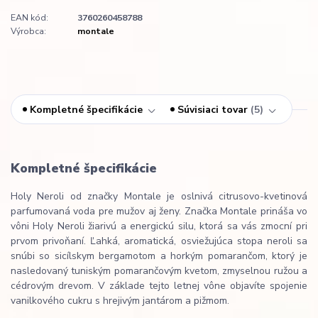
EAN kód:
3760260458788
Výrobca:
montale
Kompletné špecifikácie
Súvisiaci tovar
5
Kompletné špecifikácie
Holy Neroli od značky Montale je oslnivá citrusovo-kvetinová
parfumovaná voda pre mužov aj ženy. Značka Montale prináša vo
vôni Holy Neroli žiarivú a energickú silu, ktorá sa vás zmocní pri
prvom privoňaní. Ľahká, aromatická, osviežujúca stopa neroli sa
snúbi so sicílskym bergamotom a horkým pomarančom, ktorý je
nasledovaný tuniským pomarančovým kvetom, zmyselnou ružou a
cédrovým drevom. V základe tejto letnej vône objavíte spojenie
vanilkového cukru s hrejivým jantárom a pižmom.