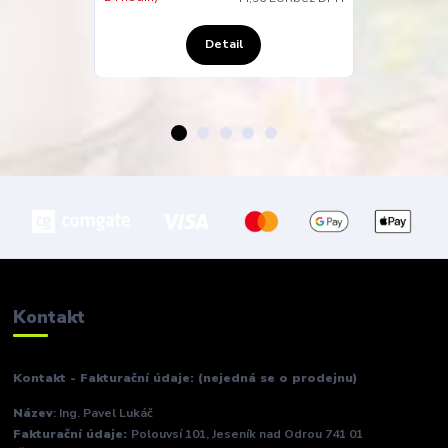
Detail
Kontakt
Kontakt - Fakturační údaje: (nejedná se o prodejnu)
Název
: Ing. Pavel Lukáč
Fakturační údaje:
Polouvsí 101, Jeseník nad Odrou 741 01