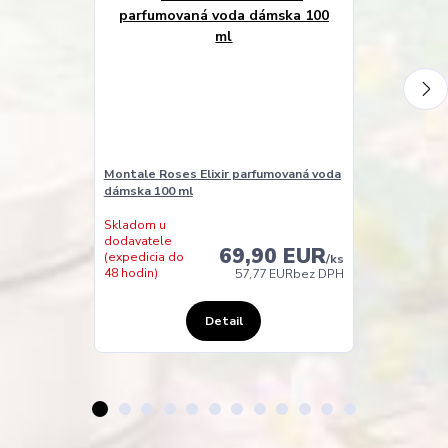
Montale Roses Elixir parfumovaná voda
Montale Red 
dámska 100 ml
voda pánska 
Skladom u
Skladom
dodavatele
69,90 EUR
(expedícia do
(expedicia do
/
ks
24 hodín)
48 hodin)
57,77 EUR
bez DPH
Detail