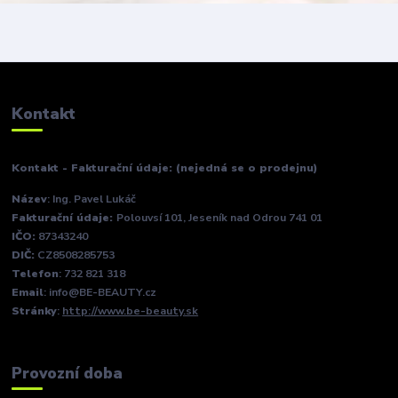
Kontakt
Kontakt - Fakturační údaje: (nejedná se o prodejnu)
Název
: Ing. Pavel Lukáč
Fakturační údaje:
Polouvsí 101, Jeseník nad Odrou 741 01
IČO:
87343240
DIČ:
CZ8508285753
Telefon
: 732 821 318
Email
: info@BE-BEAUTY.cz
Stránky
:
http://www.be-beauty.sk
Provozní doba