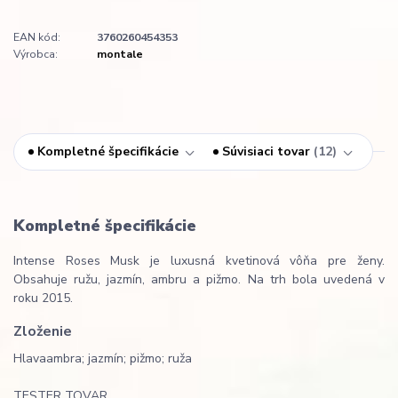
EAN kód:
3760260454353
Výrobca:
montale
Kompletné špecifikácie
Súvisiaci tovar
12
Kompletné špecifikácie
Intense Roses Musk je luxusná kvetinová vôňa pre ženy.
Obsahuje ružu, jazmín, ambru a pižmo. Na trh bola uvedená v
roku 2015.
Zloženie
Hlava
ambra; jazmín; pižmo; ruža
TESTER TOVAR