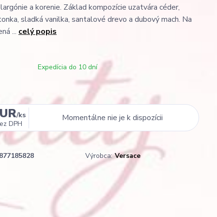
elargónie a korenie. Základ kompozície uzatvára céder,
a tonka, sladká vanilka, santalové drevo a dubový mach. Na
ná ...
celý popis
Expedícia do 10 dní
EUR
/
ks
Momentálne nie je k dispozícii
ez DPH
877185828
Výrobca:
Versace