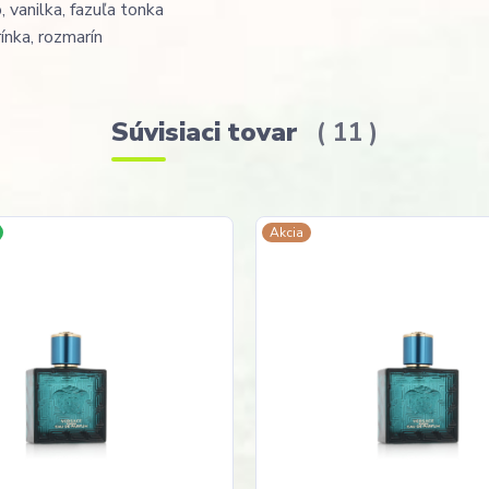
 vanilka, fazuľa tonka
rínka, rozmarín
Súvisiaci tovar
11
Akcia