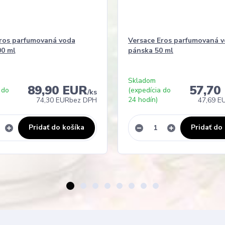
ros parfumovaná voda
Versace Eros parfumovaná 
00 ml
pánska 50 ml
Skladom
89,90 EUR
57,70
 do
(expedícia do
/
ks
24 hodín)
74,30 EUR
bez DPH
47,69 E
Pridať do košíka
Pridať do