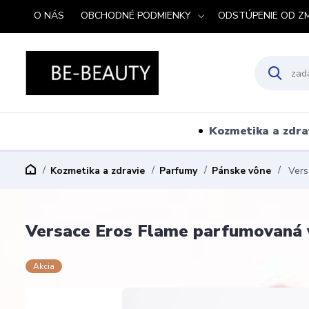
O NÁS
OBCHODNÉ PODMIENKY
ODSTÚPENIE OD Z
Kozmetika a zdra
Kozmetika a zdravie
Parfumy
Pánske vône
Vers
Versace Eros Flame parfumovaná 
Akcia