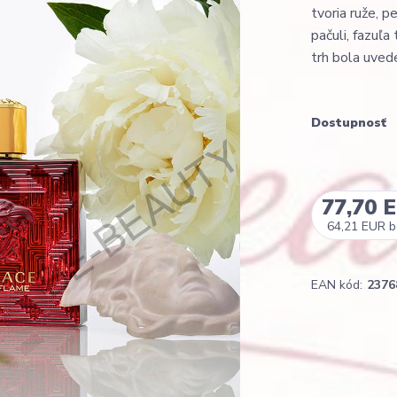
tvoria ruže, p
pačuli, fazuľ
trh bola uvede
Dostupnosť
77,70 
64,21 EUR
b
EAN kód:
2376