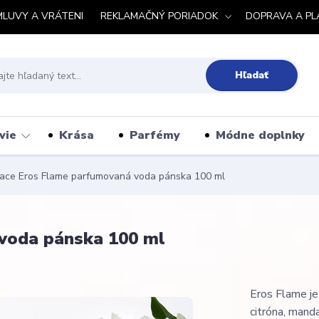
MLUVY A VRÁTENI
REKLAMAČNÝ PORIADOK
DOPRAVA A PL
Hľadať
vie
Krása
Parfémy
Módne doplnky
ace Eros Flame parfumovaná voda pánska 100 ml
voda pánska 100 ml
Eros Flame je
citróna, manda