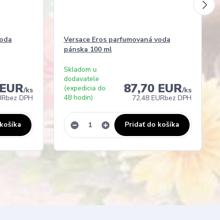
voda
Versace Eros parfumovaná voda
pánska 100 ml
Skladom u
dodavatele
 EUR
87,70 EUR
(expedicia do
/
ks
/
ks
48 hodin)
UR
bez DPH
72,48 EUR
bez DPH
 košíka
Pridať do košíka