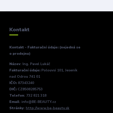
Kontakt
Kontakt - Fakturační údaje: (nejedná se
o prodejnu)
Název
: Ing. Pavel Lukáč
Fakturační údaje:
Polouvsí 101, Jeseník
nad Odrou 741 01
IČO:
87343240
DIČ:
CZ8508285753
Telefon
: 732 821 318
Email
: info@BE-BEAUTY.cz
Stránky
:
http://www.be-beauty.sk