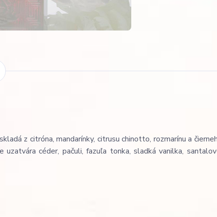
ladá z citróna, mandarínky, citrusu chinotto, rozmarínu a čierneh
e uzatvára céder, pačuli, fazuľa tonka, sladká vanilka, santalo