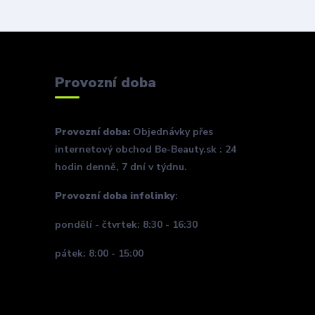
Provozní doba
Provozní doba:
Objednávky přes
internetový obchod Be-Beauty.sk : 24
hodin denně, 7 dní v týdnu.
Provozní doba infolinky
:
pondělí - čtvrtek: 8:30 - 16:30
pátek: 8:00 - 15:00