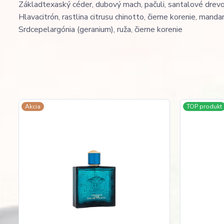
Základ
texaský céder, dubový mach, pačuli, santalové drevo,
Hlava
citrón, rastlina citrusu chinotto, čierne korenie, manda
Srdce
pelargónia (geranium), ruža, čierne korenie
Akcia
TOP produkt