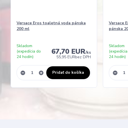
Versace Eros toaletná voda pánska
Versace E
200 ml
pánska 2
Skladom
Skladom
67,70 EUR
(expedícia do
(expedícia
/
ks
24 hodín)
24 hodín)
55,95 EUR
bez DPH
Pridať do košíka