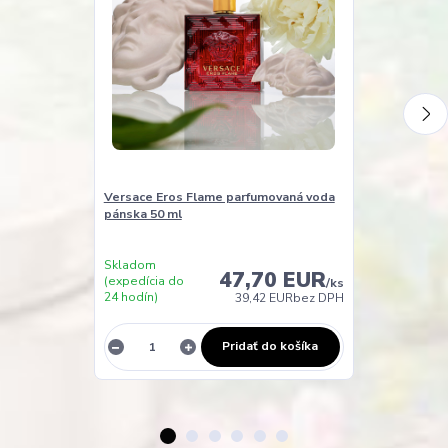
Versace Eros Flame parfumovaná voda
Versace Eros
pánska 50 ml
pánska 30 ml
Skladom
Skladom
47,70 EUR
(expedícia do
(expedícia do
/
ks
24 hodín)
24 hodín)
39,42 EUR
bez DPH
Pridať do košíka