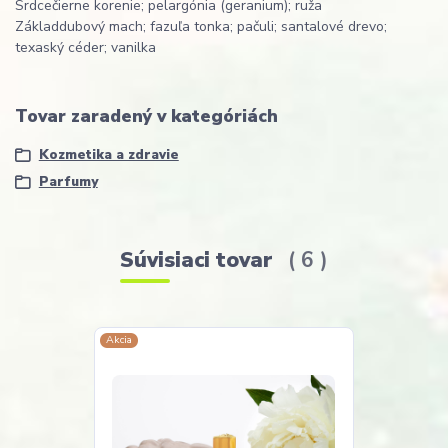
Srdce
čierne korenie; pelargónia (geranium); ruža
Základ
dubový mach; fazuľa tonka; pačuli; santalové drevo;
texaský céder; vanilka
Tovar zaradený v kategóriách
Kozmetika a zdravie
Parfumy
Súvisiaci tovar
6
Akcia
Akcia