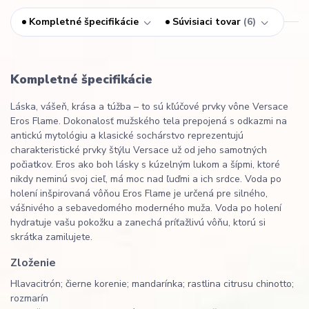
Kompletné špecifikácie
Súvisiaci tovar
6
Kompletné špecifikácie
Láska, vášeň, krása a túžba – to sú kľúčové prvky vône Versace
Eros Flame. Dokonalosť mužského tela prepojená s odkazmi na
antickú mytológiu a klasické sochárstvo reprezentujú
charakteristické prvky štýlu Versace už od jeho samotných
počiatkov. Eros ako boh lásky s kúzelným lukom a šípmi, ktoré
nikdy neminú svoj cieľ, má moc nad ľuďmi a ich srdce. Voda po
holení inšpirovaná vôňou Eros Flame je určená pre silného,
vášnivého a sebavedomého moderného muža. Voda po holení
hydratuje vašu pokožku a zanechá príťažlivú vôňu, ktorú si
skrátka zamilujete.
Zloženie
Hlava
citrón; čierne korenie; mandarínka; rastlina citrusu chinotto;
rozmarín