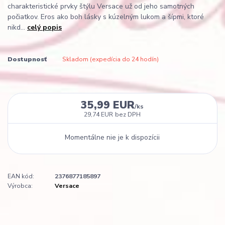
charakteristické prvky štýlu Versace už od jeho samotných
počiatkov. Eros ako boh lásky s kúzelným lukom a šípmi, ktoré
nikd...
celý popis
Dostupnosť
Skladom (expedícia do 24 hodín)
35,99 EUR
/
ks
29,74 EUR
bez DPH
Momentálne nie je k dispozícii
EAN kód:
2376877185897
Výrobca:
Versace