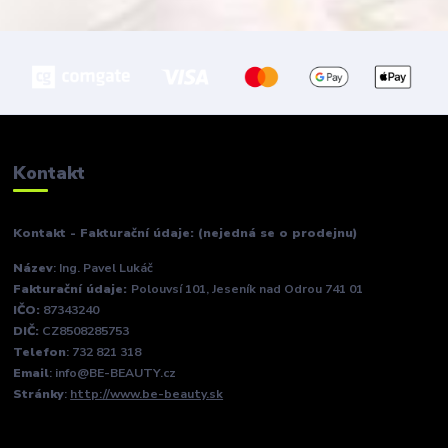
Kontakt
Kontakt - Fakturační údaje: (nejedná se o prodejnu)
Název
: Ing. Pavel Lukáč
Fakturační údaje:
Polouvsí 101, Jeseník nad Odrou 741 01
IČO:
87343240
DIČ:
CZ8508285753
Telefon
: 732 821 318
Email
: info@BE-BEAUTY.cz
Stránky
:
http://www.be-beauty.sk